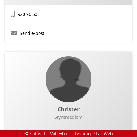
920 96 502
Send e-post
Christer
Styremedlem
© Flatås IL - Volleyball | Løsning:
StyreWeb