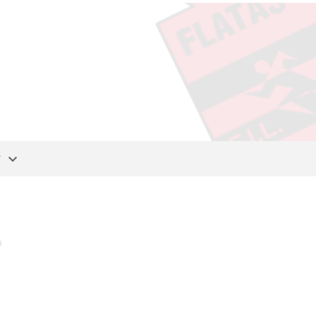
T
T
DING