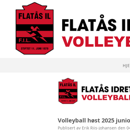
HJ
Volleyball høst 2025 juni
Publisert av Erik Riis-johansen den 0