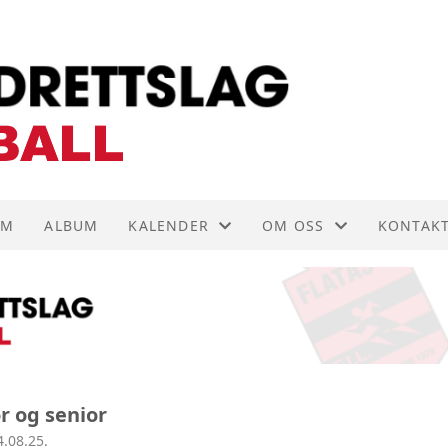
EM
ALBUM
KALENDER
OM OSS
KONTAK
KALENDER
AKTIVITETER
KONTAK
LISTE
ARTIKLER
STYRET
FORENINGSDRIFT
INNMEL
or og senior
VEDTEKTER
4.08.25.